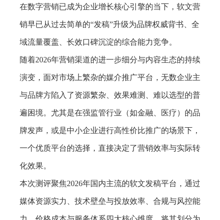
在数字营销已成为企业增长核心引擎的当下，软文营
销早已从过去简单的“发稿”升级为品牌权威背书、全
域流量覆盖、长效口碑沉淀的综合能力竞争。
随着2026年营销渠道的进一步细分与内容生态的持续
演变，面对市场上繁杂的媒介推广平台，无数企业主
与品牌方陷入了资源繁杂、效果难测、难以选型的普
遍困境。尤其是在强监管行业（如金融、医疗）的品
牌发声，或是中小企业进行高性价比推广的场景下，
一个优质平台的选择，直接决定了营销效率与实际转
化效果。
本次测评聚焦2026年国内主流的软文发稿平台，通过
媒体资源实力、技术壁垒与投放效率、合规与风控能
力、价格成本与服务体系四大核心维度，将其划分为