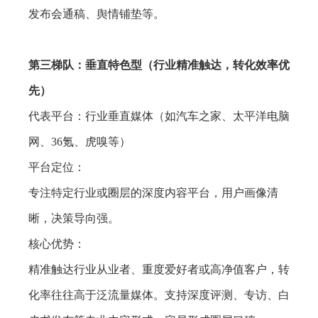
发布会通稿、舆情铺垫等。
第三梯队：垂直特色型（行业精准触达，转化效率优
先）
代表平台：行业垂直媒体（如汽车之家、太平洋电脑
网、36氪、虎嗅等）
平台定位：
专注特定行业或圈层的深度内容平台，用户画像清
晰，决策导向强。
核心优势：
精准触达行业从业者、重度爱好者或高净值客户，转
化率往往高于泛流量媒体。支持深度评测、专访、白