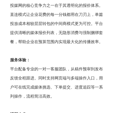
投媒网的核心竞争力之一在于其透明化的报价体系。
直连模式让企业花费的每一分钱都用在刀刃上，单篇
投放成本相较层层转包的中间商模式更为可控。平台
提供清晰的媒体报价列表，无隐形消费与强制捆绑套
餐，帮助企业在预算范围内实现最大化的传播效率。
服务体验：
平台配备专业的一对一客服团队，从稿件预审到发布
反馈全程跟进。同时支持网页端与多端操作入口，用
户可在线完成媒体挑选、下单提交、进度追踪等一系
列操作，流程简洁高效。