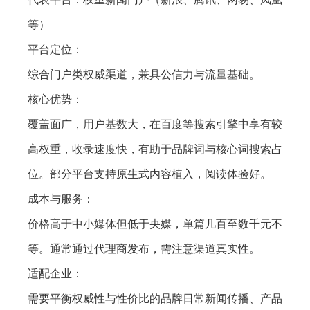
等）
平台定位：
综合门户类权威渠道，兼具公信力与流量基础。
核心优势：
覆盖面广，用户基数大，在百度等搜索引擎中享有较
高权重，收录速度快，有助于品牌词与核心词搜索占
位。部分平台支持原生式内容植入，阅读体验好。
成本与服务：
价格高于中小媒体但低于央媒，单篇几百至数千元不
等。通常通过代理商发布，需注意渠道真实性。
适配企业：
需要平衡权威性与性价比的品牌日常新闻传播、产品