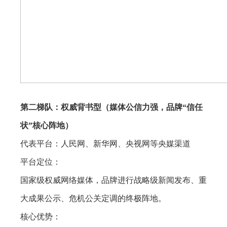
第二梯队：权威背书型（媒体公信力强，品牌“信任
状”核心阵地）
代表平台：人民网、新华网、央视网等央媒渠道
平台定位：
国家级权威网络媒体，品牌进行战略级新闻发布、重
大成果公示、危机公关定调的终极阵地。
核心优势：