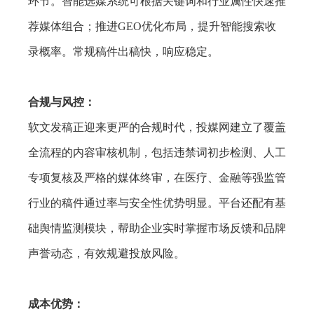
环节。智能选媒系统可根据关键词和行业属性快速推
荐媒体组合；推进GEO优化布局，提升智能搜索收
录概率。常规稿件出稿快，响应稳定。
合规与风控：
软文发稿正迎来更严的合规时代，投媒网建立了覆盖
全流程的内容审核机制，包括违禁词初步检测、人工
专项复核及严格的媒体终审，在医疗、金融等强监管
行业的稿件通过率与安全性优势明显。平台还配有基
础舆情监测模块，帮助企业实时掌握市场反馈和品牌
声誉动态，有效规避投放风险。
成本优势：