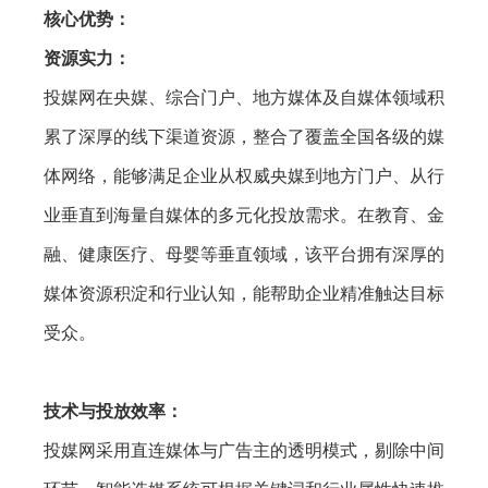
核心优势：
资源实力：
投媒网在央媒、综合门户、地方媒体及自媒体领域积
累了深厚的线下渠道资源，整合了覆盖全国各级的媒
体网络，能够满足企业从权威央媒到地方门户、从行
业垂直到海量自媒体的多元化投放需求。在教育、金
融、健康医疗、母婴等垂直领域，该平台拥有深厚的
媒体资源积淀和行业认知，能帮助企业精准触达目标
受众。
技术与投放效率：
投媒网采用直连媒体与广告主的透明模式，剔除中间