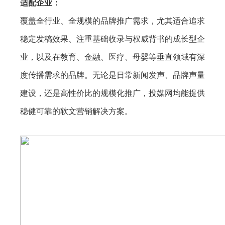
适配企业：
覆盖全行业、全规模的品牌推广需求，尤其适合追求
稳定发稿效果、注重基础收录与权威背书的成长型企
业，以及在教育、金融、医疗、母婴等垂直领域有深
度传播需求的品牌。无论是日常新闻发声、品牌声量
建设，还是高性价比的规模化推广，投媒网均能提供
稳健可靠的软文营销解决方案。