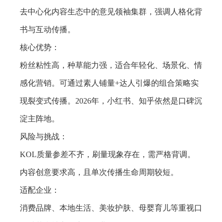
去中心化内容生态中的意见领袖集群，强调人格化背
书与互动传播。
核心优势：
粉丝粘性高，种草能力强，适合年轻化、场景化、情
感化营销。可通过素人铺量+达人引爆的组合策略实
现裂变式传播。2026年，小红书、知乎依然是口碑沉
淀主阵地。
风险与挑战：
KOL质量参差不齐，刷量现象存在，需严格背调。
内容创意要求高，且单次传播生命周期较短。
适配企业：
消费品牌、本地生活、美妆护肤、母婴育儿等重视口