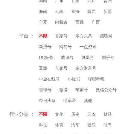
湖南
广东
甘肃
四川
贵州
海南
云南
青海
陕西
新疆
宁夏
内蒙古
西藏
广西
平台
不限
百家号
东方头条
搜狐网
新浪号
网易号
一点资讯
UC头条
腾讯号
凤凰号
知乎号
豆瓣
车家号
东方财富号
中金在线号
小红书
哔哩哔哩
雪球号
微博
车家号
微信公众号
今日头条
懂车帝
其他
行业分类
不限
文化
历史
三农
财经
科技
体育
汽车
娱乐
时尚